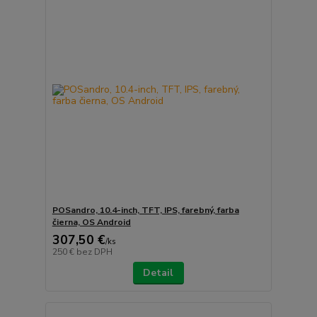
POSandro, 10.4-inch, TFT, IPS, farebný, farba
čierna, OS Android
307,50 €
/
ks
250 €
bez DPH
Detail