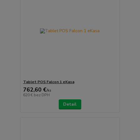
Tablet POS Falcon 1 eKasa
762,60 €
/
ks
620 €
bez DPH
Detail