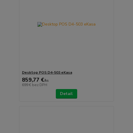
Desktop POS D4-503 eKasa
859,77 €
/
ks
699 €
bez DPH
Detail