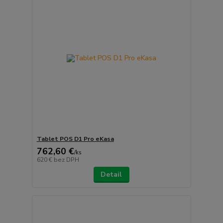
Tablet POS D1 Pro eKasa
762,60 €
/
ks
620 €
bez DPH
Detail