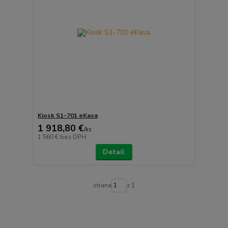
Kiosk S1-701 eKasa
1 918,80 €
/
ks
1 560 €
bez DPH
Detail
strana
z 1