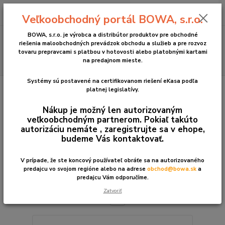
0
ks
+421 2 2090 6911
za
0 €
Veľkoobchodný portál BOWA, s.r.o.
(Po-Pia, 8:30-17:00 hod.)
Menu
BOWA, s.r.o. je výrobca a distribútor produktov pre obchodné
riešenia maloobchodných prevádzok obchodu a služieb a pre rozvoz
tovaru prepravcami s platbou v hotovosti alebo platobnými kartami
Hľadať
na predajnom mieste.
Systémy sú postavené na certifikovanom riešení eKasa podľa
Úvod
POS systémy eKasa
Bez softvéru pre OS Android
POS systémy
platnej legislatívy.
eKasaBez softvéru pre OS Android stacionárne
Nákup je možný len autorizovaným
POS systémy eKasaBez softvéru
veľkoobchodným partnerom. Pokiaľ takúto
pre OS Android stacionárne
autorizáciu nemáte , zaregistrujte sa v ehope,
budeme Vás kontaktovať.
Najnovšie
Najlacnejšie
Najdrahšie
V prípade, že ste koncový používateľ obráťe sa na autorizovaného
predajcu vo svojom regióne alebo na adrese
obchod@bowa.sk
a
predajcu Vám odporučíme.
Zobrazujem 1-6 z 6
Zatvoriť
strana
z 1