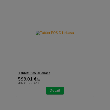
Tablet POS D1 eKasa
599,01 €
/
ks
487 €
bez DPH
Detail