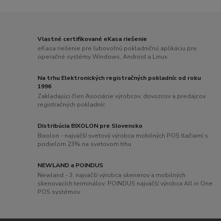
Vlastné certifikované eKasa riešenie
eKasa riešenie pre ľubovoľnú pokladničnú aplikáciu pre
operačné systémy Windows, Android a Linux
Na trhu Elektronických registračných pokladníc od roku
1996
Zakladajúci člen Asociácie výrobcov, dovozcov a predajcov
registračných pokladníc
Distribúcia BIXOLON pre Slovensko
Bixolon - najväčší svetový výrobca mobilných POS tlačiarní s
podielom 23% na svetovom trhu
NEWLAND a POINDUS
Newland - 3. najväčší výrobca skenerov a mobilných
skenovacích terminálov; POINDUS najväčší výrobca All in One
POS systémov