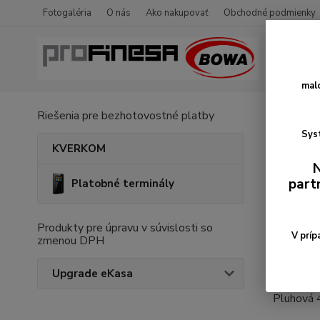
Fotogaléria
O nás
Ako nakupovať
Obchodné podmienky
mal
Riešenia pre bezhotovostné platby
Úvod
K
Syst
KVERKOM
Kont
N
part
Platobné terminály
BOWA. s.
Tomášik
821 01 B
Produkty pre úpravu v súvislosti so
tel: +42
V príp
zmenou DPH
obchod@
Upgrade eKasa
Prevádzk
Pluhová 