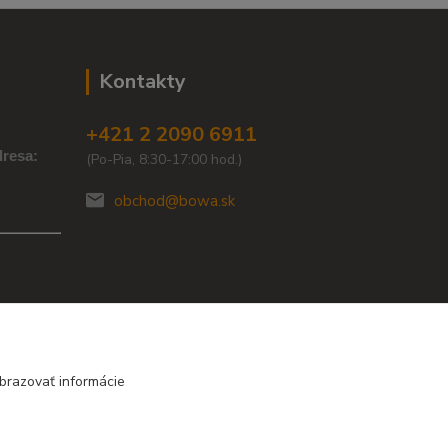
Kontakty
+421 2 2090 6911
resa:
(Po-Pia, 8:30-17:00 hod.)
obchod@bowa.sk
brazovať informácie