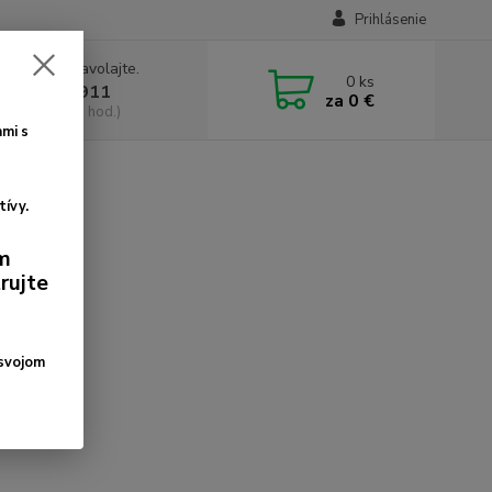
Prihlásenie
e si rady? Zavolajte.
0
ks
 2 2090 6911
za
0 €
a, 8:30-17:00 hod.)
mi s
tívy.
ým
rujte
 svojom