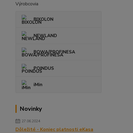
Výrobcovia
BIXOLON
NEWLAND
BOWA/PROFINESA
POINDUS
iMin
Novinky
27.06.2024
Dôležité - Koniec platnosti eKasa