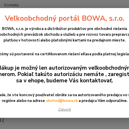
Kontakty
Veľkoobchodný portál BOWA, s.r.o.
Neviet
Hľadať
+421
BOWA, s.r.o. je výrobca a distribútor produktov pre obchodné riešenia
(Po-Pi
oobchodných prevádzok obchodu a služieb a pre rozvoz tovaru prepravca
platbou v hotovosti alebo platobnými kartami na predajnom mieste.
ontakty
émy sú postavené na certifikovanom riešení eKasa podľa platnej legisla
aktné údaje
ákup je možný len autorizovaným veľkoobchodn
nerom. Pokiaľ takúto autorizáciu nemáte , zaregist
r.o.
sa v ehope, budeme Vás kontaktovať.
ova 31
ratislava
1 2 2090 6911
ade, že ste koncový používateľ obráťe sa na autorizovaného predajcu vo
regióne alebo na adrese
obchod@bowa.sk
a predajcu Vám odporučíme.
bowa.sk
Zatvoriť
a:
42