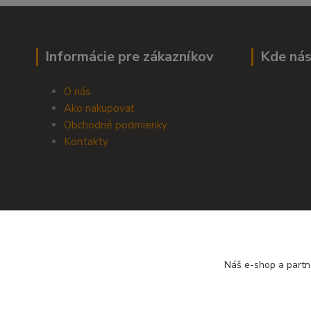
Informácie pre zákazníkov
Kde nás
O nás
Ako nakupovať
Obchodné podmienky
Kontakty
Náš e-shop a partn