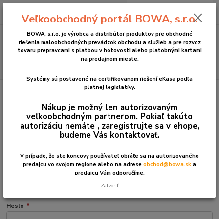
0
ks
+421 2 2090 6911
za
0 €
Veľkoobchodný portál BOWA, s.r.o.
(Po-Pia, 8:30-17:00 hod.)
BOWA, s.r.o. je výrobca a distribútor produktov pre obchodné
Menu
riešenia maloobchodných prevádzok obchodu a služieb a pre rozvoz
tovaru prepravcami s platbou v hotovosti alebo platobnými kartami
na predajnom mieste.
Hľadať
Systémy sú postavené na certifikovanom riešení eKasa podľa
platnej legislatívy.
Registrácia
Nákup je možný len autorizovaným
veľkoobchodným partnerom. Pokiaľ takúto
autorizáciu nemáte , zaregistrujte sa v ehope,
budeme Vás kontaktovať.
Osobné údaje
V prípade, že ste koncový používateľ obráťe sa na autorizovaného
Email
*
predajcu vo svojom regióne alebo na adrese
obchod@bowa.sk
a
predajcu Vám odporučíme.
Zatvoriť
Napr. peternovak@zoznam.sk
Heslo
*