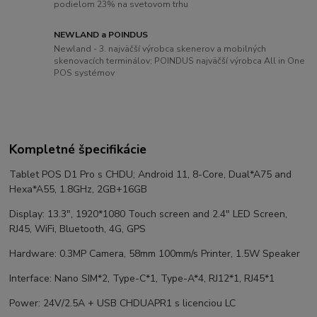
podielom 23% na svetovom trhu
NEWLAND a POINDUS
Newland - 3. najväčší výrobca skenerov a mobilných
skenovacích terminálov; POINDUS najväčší výrobca All in One
POS systémov
Kompletné špecifikácie
Tablet POS D1 Pro s CHDU; Android 11, 8-Core, Dual*A75 and
Hexa*A55, 1.8GHz, 2GB+16GB
Display: 13.3", 1920*1080 Touch screen and 2.4" LED Screen,
RJ45, WiFi, Bluetooth, 4G, GPS
Hardware: 0.3MP Camera, 58mm 100mm/s Printer, 1.5W Speaker
Interface: Nano SIM*2, Type-C*1, Type-A*4, RJ12*1, RJ45*1
Power: 24V/2.5A + USB CHDUAPR1 s licenciou LC