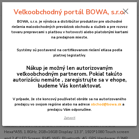
0
ks
+421 2 2090 6911
za
0 €
Veľkoobchodný portál BOWA, s.r.o.
(Po-Pia, 8:30-17:00 hod.)
BOWA, s.r.o. je výrobca a distribútor produktov pre obchodné
Menu
riešenia maloobchodných prevádzok obchodu a služieb a pre rozvoz
tovaru prepravcami s platbou v hotovosti alebo platobnými kartami
na predajnom mieste.
Hľadať
Systémy sú postavené na certifikovanom riešení eKasa podľa
platnej legislatívy.
Úvod
iMin
Tablet POS D1 Pro eKasa
Nákup je možný len autorizovaným
Tablet POS D1 Pro eKasa
veľkoobchodným partnerom. Pokiaľ takúto
autorizáciu nemáte , zaregistrujte sa v ehope,
budeme Vás kontaktovať.
V prípade, že ste koncový používateľ obráťe sa na autorizovaného
predajcu vo svojom regióne alebo na adrese
obchod@bowa.sk
a
predajcu Vám odporučíme.
Zatvoriť
Tablet POS D1 Pro s CHDU; Android 11, 8-Core, Dual*A75 and
Hexa*A55, 1.8GHz, 2GB+16GB Display: 13.3", 1920*1080 Touch screen
and 2.4" LED Screen, RJ45, WiFi, Bluetooth, 4G, GPS Hardware: 0.3MP