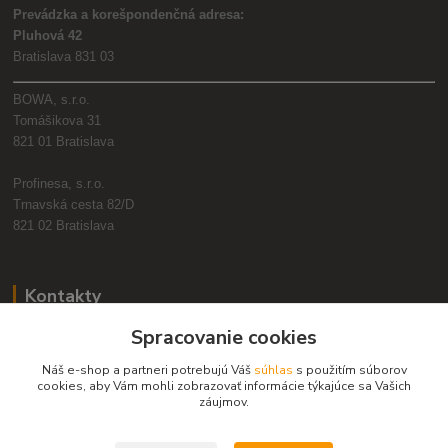
Prevádzka a korešpondenčná adresa:
Pluhová 42
Bratislava 831 03
BOWA, s.r.o.
Tomášikova 31
821 01 Bratislava
Profinesa, s.r.o.
Trnavská cesta 82/D
821 02 Bratislava
Kontakty
Spracovanie cookies
+421 2 2090 6911
(Po-Pia, 8:30-17:00 hod.)
Náš e-shop a partneri potrebujú Váš
súhlas
s použitím súborov
cookies, aby Vám mohli zobrazovať informácie týkajúce sa Vašich
obchod@bowa.sk
záujmov.