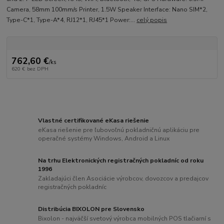
Camera, 58mm 100mm/s Printer, 1.5W Speaker Interface: Nano SIM*2,
Type-C*1, Type-A*4, RJ12*1, RJ45*1 Power:...
celý popis
762,60 €
/
ks
620 €
bez DPH
Vlastné certifikované eKasa riešenie
eKasa riešenie pre ľubovoľnú pokladničnú aplikáciu pre
operačné systémy Windows, Android a Linux
Na trhu Elektronických registračných pokladníc od roku
1996
Zakladajúci člen Asociácie výrobcov, dovozcov a predajcov
registračných pokladníc
Distribúcia BIXOLON pre Slovensko
Bixolon - najväčší svetový výrobca mobilných POS tlačiarní s