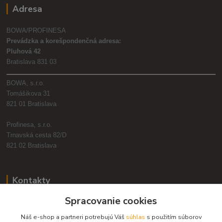
Adresa
BOWA/PROFINESA
Prevádzka a korešpondenčná adresa:
Pluhová 42
Bratislava 831 03
BOWA, s.r.o.
Tomášikova 31
821 01 Bratislava
Profinesa, s.r.o.
Trnavská cesta 82/D
821 02 Bratislava
Kontakty
Spracovanie cookies
+421 2 2090 6911
(Po-Pia, 8:30-17:00 hod.)
Náš e-shop a partneri potrebujú Váš
súhlas
s použitím súborov