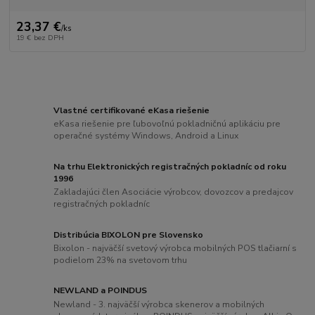
23,37 €
/
ks
19 €
bez DPH
Vlastné certifikované eKasa riešenie
eKasa riešenie pre ľubovoľnú pokladničnú aplikáciu pre
operačné systémy Windows, Android a Linux
Na trhu Elektronických registračných pokladníc od roku
1996
Zakladajúci člen Asociácie výrobcov, dovozcov a predajcov
registračných pokladníc
Distribúcia BIXOLON pre Slovensko
Bixolon - najväčší svetový výrobca mobilných POS tlačiarní s
podielom 23% na svetovom trhu
NEWLAND a POINDUS
Newland - 3. najväčší výrobca skenerov a mobilných