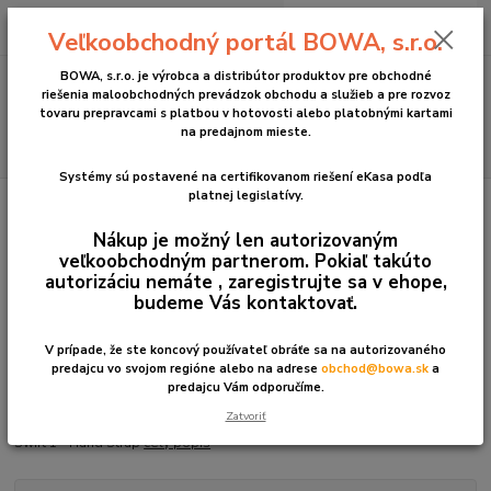
0
ks
+421 2 2090 6911
za
0 €
Veľkoobchodný portál BOWA, s.r.o.
(Po-Pia, 8:30-17:00 hod.)
BOWA, s.r.o. je výrobca a distribútor produktov pre obchodné
Menu
riešenia maloobchodných prevádzok obchodu a služieb a pre rozvoz
tovaru prepravcami s platbou v hotovosti alebo platobnými kartami
na predajnom mieste.
Hľadať
Systémy sú postavené na certifikovanom riešení eKasa podľa
platnej legislatívy.
Úvod
iMin
Swift 1 Hand Strap
Nákup je možný len autorizovaným
Swift 1 Hand Strap
veľkoobchodným partnerom. Pokiaľ takúto
autorizáciu nemáte , zaregistrujte sa v ehope,
budeme Vás kontaktovať.
V prípade, že ste koncový používateľ obráťe sa na autorizovaného
predajcu vo svojom regióne alebo na adrese
obchod@bowa.sk
a
predajcu Vám odporučíme.
Zatvoriť
Swift 1 - Hand Strap
celý popis