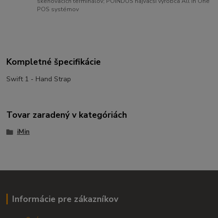
skenovacích terminálov; POINDUS najväčší výrobca All in One
POS systémov
Kompletné špecifikácie
Swift 1 - Hand Strap
Tovar zaradený v kategóriách
iMin
Informácie pre zákazníkov