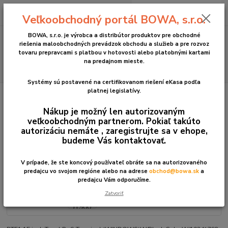
0
ks
+421 2 2090 6911
za
0 €
Veľkoobchodný portál BOWA, s.r.o.
(Po-Pia, 8:30-17:00 hod.)
BOWA, s.r.o. je výrobca a distribútor produktov pre obchodné
Menu
riešenia maloobchodných prevádzok obchodu a služieb a pre rozvoz
tovaru prepravcami s platbou v hotovosti alebo platobnými kartami
na predajnom mieste.
Hľadať
Systémy sú postavené na certifikovanom riešení eKasa podľa
platnej legislatívy.
Úvod
POS systémy univerzálne
pre OS Windows/Linux
POS systém
PT51 J1900 4/128GB, bez OS
Nákup je možný len autorizovaným
POS systém PT51 J1900
veľkoobchodným partnerom. Pokiaľ takúto
autorizáciu nemáte , zaregistrujte sa v ehope,
4/128GB, bez OS
budeme Vás kontaktovať.
V prípade, že ste koncový používateľ obráťe sa na autorizovaného
predajcu vo svojom regióne alebo na adrese
obchod@bowa.sk
a
predajcu Vám odporučíme.
Zatvoriť