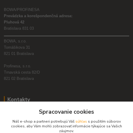
BOWA/PROFINESA
Prevádzka a korešpondenčná adresa:
Pluhová 42
Bratislava 831 03
BOWA, s.r.o.
Tomášikova 31
821 01 Bratislava
Profinesa, s.r.o.
Trnavská cesta 82/D
821 02 Bratislava
Kontakty
Spracovanie cookies
+421 2 2090 6911
(Po-Pia, 8:30-17:00 hod.)
Náš e-shop a partneri potrebujú Váš
súhlas
s použitím súborov
cookies, aby Vám mohli zobrazovať informácie týkajúce sa Vašich
obchod@bowa.sk
záujmov.