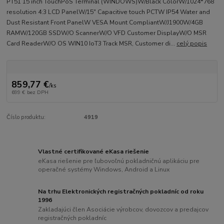
PT51 15 inch TouchPoS Terminal (WINDOWS)W/Black ColorW/1024*768
resolution 4:3 LCD PanelW/15" Capacitive touch PCTW IP54 Water and
Dust Resistant Front PanelW VESA Mount CompliantW/J1900W/4GB
RAMW/120GB SSDW/O ScannerW/O VFD Customer DisplayW/O MSR
Card ReaderW/O OS WIN10 IoT3 Track MSR, Customer di...
celý popis
859,77 €
/
ks
699 €
bez DPH
Číslo produktu:
4919
Vlastné certifikované eKasa riešenie
eKasa riešenie pre ľubovoľnú pokladničnú aplikáciu pre
operačné systémy Windows, Android a Linux
Na trhu Elektronických registračných pokladníc od roku
1996
Zakladajúci člen Asociácie výrobcov, dovozcov a predajcov
registračných pokladníc