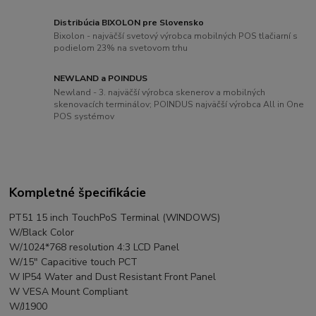
Distribúcia BIXOLON pre Slovensko
Bixolon - najväčší svetový výrobca mobilných POS tlačiarní s
podielom 23% na svetovom trhu
NEWLAND a POINDUS
Newland - 3. najväčší výrobca skenerov a mobilných
skenovacích terminálov; POINDUS najväčší výrobca All in One
POS systémov
Kompletné špecifikácie
PT51 15 inch TouchPoS Terminal (WINDOWS)
W/Black Color
W/1024*768 resolution 4:3 LCD Panel
W/15" Capacitive touch PCT
W IP54 Water and Dust Resistant Front Panel
W VESA Mount Compliant
W/J1900