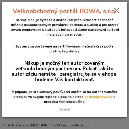
0
ks
+421 2 2090 6911
za
0 €
Veľkoobchodný portál BOWA, s.r.o.
(Po-Pia, 8:30-17:00 hod.)
BOWA, s.r.o. je výrobca a distribútor produktov pre obchodné
Menu
riešenia maloobchodných prevádzok obchodu a služieb a pre rozvoz
tovaru prepravcami s platbou v hotovosti alebo platobnými kartami
na predajnom mieste.
Hľadať
Systémy sú postavené na certifikovanom riešení eKasa podľa
platnej legislatívy.
Úvod
Príslušenstvo
Mobilný telefón MODULINO S508, čierny
Nákup je možný len autorizovaným
Mobilný telefón MODULINO
veľkoobchodným partnerom. Pokiaľ takúto
S508, čierny
autorizáciu nemáte , zaregistrujte sa v ehope,
budeme Vás kontaktovať.
V prípade, že ste koncový používateľ obráťe sa na autorizovaného
predajcu vo svojom regióne alebo na adrese
obchod@bowa.sk
a
predajcu Vám odporučíme.
Zatvoriť
Mobilný telefón MODULINO S508, čierny
celý popis