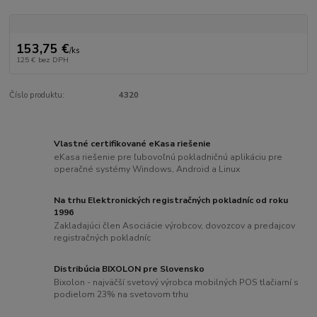
153,75 €
/
ks
125 €
bez DPH
Číslo produktu:
4320
Vlastné certifikované eKasa riešenie
eKasa riešenie pre ľubovoľnú pokladničnú aplikáciu pre
operačné systémy Windows, Android a Linux
Na trhu Elektronických registračných pokladníc od roku
1996
Zakladajúci člen Asociácie výrobcov, dovozcov a predajcov
registračných pokladníc
Distribúcia BIXOLON pre Slovensko
Bixolon - najväčší svetový výrobca mobilných POS tlačiarní s
podielom 23% na svetovom trhu