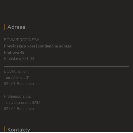
Adresa
BOWA/PROFINESA
Prevádzka a korešpondenčná adresa:
Pluhová 42
Bratislava 831 03
BOWA, s.r.o.
Tomášikova 31
821 01 Bratislava
Profinesa, s.r.o.
Trnavská cesta 82/D
821 02 Bratislava
Kontakty