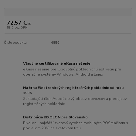
72,57 €
/
ks
59 €
bez DPH
Číslo produktu:
4856
Vlastné certifikované eKasa riešenie
eKasa riešenie pre ľubovoľnú pokladničnú aplikáciu pre
operačné systémy Windows, Android a Linux
Na trhu Elektronických registračných pokladníc od roku
1996
Zakladajúci člen Asociácie výrobcov, dovozcov a predajcov
registračných pokladníc
Distribúcia BIXOLON pre Slovensko
Bixolon - najväčší svetový výrobca mobilných POS tlačiarní s
podielom 23% na svetovom trhu