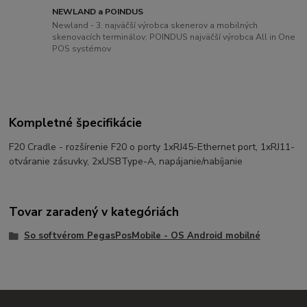
NEWLAND a POINDUS
Newland - 3. najväčší výrobca skenerov a mobilných
skenovacích terminálov; POINDUS najväčší výrobca All in One
POS systémov
Kompletné špecifikácie
F20 Cradle - rozšírenie F20 o porty 1xRJ45-Ethernet port, 1xRJ11-
otváranie zásuvky, 2xUSBType-A, napájanie/nabíjanie
Tovar zaradený v kategóriách
So softvérom PegasPosMobile - OS Android mobilné