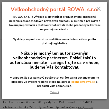
0
ks
+421 2 2090 6911
za
0 €
Veľkoobchodný portál BOWA, s.r.o.
(Po-Pia, 8:30-17:00 hod.)
BOWA, s.r.o. je výrobca a distribútor produktov pre obchodné
Menu
riešenia maloobchodných prevádzok obchodu a služieb a pre rozvoz
tovaru prepravcami s platbou v hotovosti alebo platobnými kartami
na predajnom mieste.
Hľadať
Systémy sú postavené na certifikovanom riešení eKasa podľa
platnej legislatívy.
Úvod
POS systémy eKasa
So softvérom PegasPosMobile - OS Android
So softvérom PegasPosMobile - OS Android mobilné
F20 Cradle
Nákup je možný len autorizovaným
F20 Cradle
veľkoobchodným partnerom. Pokiaľ takúto
autorizáciu nemáte , zaregistrujte sa v ehope,
budeme Vás kontaktovať.
V prípade, že ste koncový používateľ obráťe sa na autorizovaného
predajcu vo svojom regióne alebo na adrese
obchod@bowa.sk
a
predajcu Vám odporučíme.
Zatvoriť
F20 Cradle - rozšírenie F20 o porty 1xRJ45-Ethernet port, 1xRJ11-
otváranie zásuvky, 2xUSBType-A, napájanie/nabíjanie
celý popis