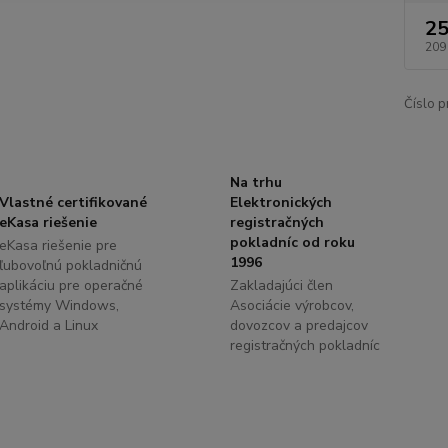
25
209
Číslo p
Na trhu
Vlastné certifikované
Elektronických
eKasa riešenie
registračných
pokladníc od roku
eKasa riešenie pre
1996
ľubovoľnú pokladničnú
aplikáciu pre operačné
Zakladajúci člen
systémy Windows,
Asociácie výrobcov,
Android a Linux
dovozcov a predajcov
registračných pokladníc