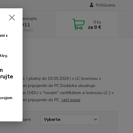
Prihlásenie
e si rady? Zavolajte.
0
ks
 2 2090 6911
za
0 €
a, 8:30-17:00 hod.)
mi s
tívy.
ým
rujte
esa eKasaPR1 ( platný do 03.05.2029 ) s LC licenciou v
čke" s Ethernet pripojením do PC.Dodávka obsahuje
R1 ( zaliate CHDU s "novým" certifkátom a licenciou LC ) v
 svojom
čke" s Ethernet pripojením do PC.
celý popis
pojenie k tlačiarni