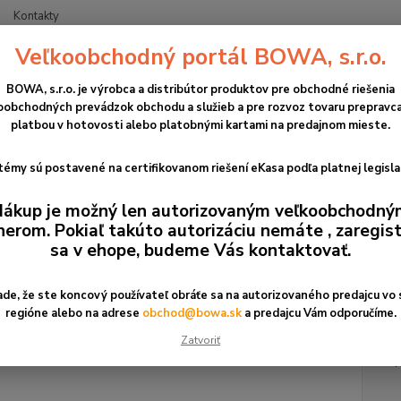
Kontakty
Veľkoobchodný portál BOWA, s.r.o.
Neviet
Hľadať
+421
BOWA, s.r.o. je výrobca a distribútor produktov pre obchodné riešenia
(Po-Pi
oobchodných prevádzok obchodu a služieb a pre rozvoz tovaru prepravca
platbou v hotovosti alebo platobnými kartami na predajnom mieste.
BOWA/PROFINESA
ETH CHDUAPR1 + LC KIT
émy sú postavené na certifikovanom riešení eKasa podľa platnej legisla
 CHDUAPR1 + LC KIT
ákup je možný len autorizovaným veľkoobchodn
nerom. Pokiaľ takúto autorizáciu nemáte , zaregist
Profin
sa v ehope, budeme Vás kontaktovať.
"krabi
CHDUAP
ade, že ste koncový používateľ obráťe sa na autorizovaného predajcu vo
"krabi
regióne alebo na adrese
obchod@bowa.sk
a predajcu Vám odporučíme.
Zatvoriť
Pri