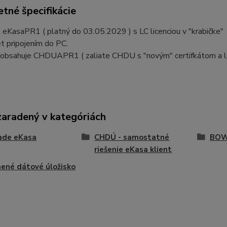
tné špecifikácie
 eKasaPR1 ( platný do 03.05.2029 ) s LC licenciou v "krabičke"
t pripojením do PC.
bsahuje CHDUAPR1 ( zaliate CHDU s "novým" certifkátom a licen
zaradený v kategóriách
ade eKasa
CHDÚ - samostatné
BOW
riešenie eKasa klient
ené dátové úložisko