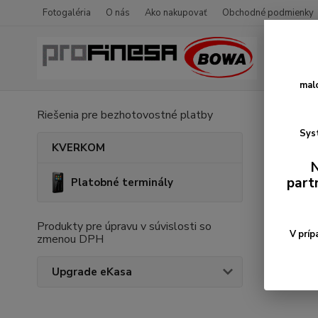
Fotogaléria
O nás
Ako nakupovať
Obchodné podmienky
mal
Riešenia pre bezhotovostné platby
Úvod
Syst
ETH
KVERKOM
N
part
Platobné terminály
Produkty pre úpravu v súvislosti so
V príp
zmenou DPH
Upgrade eKasa