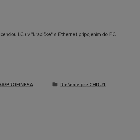
ciou LC ) v "krabičke" s Ethernet pripojením do PC.
A/PROFINESA
Riešenie pre CHDU1