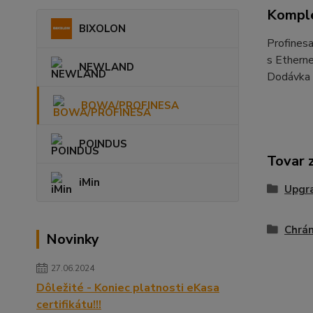
Komple
BIXOLON
Profinesa
s Etherne
NEWLAND
Dodávka o
BOWA/PROFINESA
POINDUS
Tovar 
iMin
Upgr
Chrán
Novinky
27.06.2024
Dôležité - Koniec platnosti eKasa
certifikátu!!!