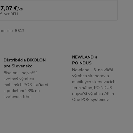
7,07 €
/
ks
 €
bez DPH
roduktu:
5512
NEWLAND a
Distribúcia BIXOLON
POINDUS
pre Slovensko
Newland - 3. najväčší
Bixolon - najväčší
výrobca skenerov a
svetový výrobca
mobilných skenovacích
mobilných POS tlačiarní
terminálov; POINDUS
s podielom 23% na
najväčší výrobca All in
svetovom trhu
One POS systémov