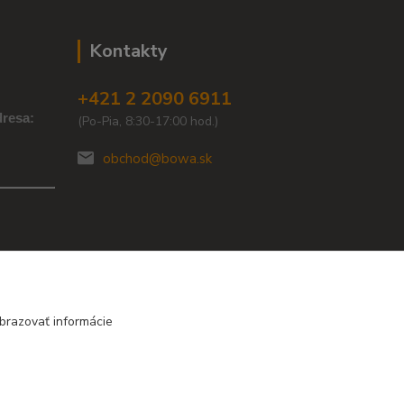
Kontakty
+421 2 2090 6911
resa:
(Po-Pia, 8:30-17:00 hod.)
obchod@bowa.sk
brazovať informácie