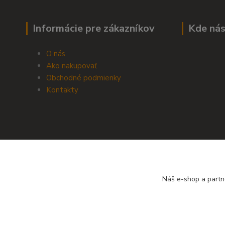
Informácie pre zákazníkov
Kde nás
O nás
Ako nakupovať
Obchodné podmienky
Kontakty
Náš e-shop a partn